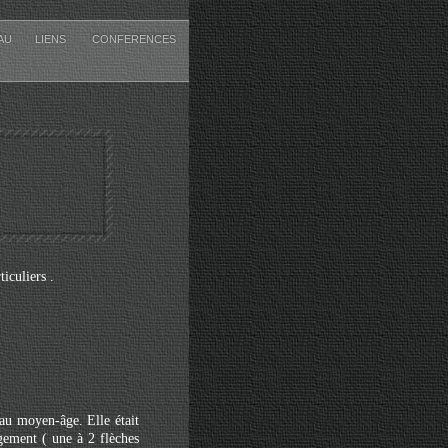
EAU
LIENS
CONFERENCES
iculiers .
 au moyen-âge. Elle était
gement ( une à 2 flèches