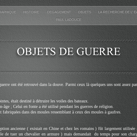
RAPHIQUE
HISTOIRE
DEGAGEMENT
OBJETS
LA RECHERCHE DE L' 
PAUL LADOUCE
guerre ont été retrouvé dans la douve. Parmi ceux là quelques uns sont assez part
ntes, était destiné à détruire les voiles des bateaux.
-âge ; Celui en fonte a été utilisé pendant les guerres de religion.
nt fabriquées dans des moules ressemblant à ceux des moules à gaufres.
ption ancienne ( existait en Chine et chez les romains ) fût largement utilisée
able de tuer un chevalier en armure ) mais demandait du temps pour son char