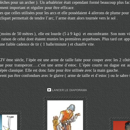
flèches pour un archer ). Un arbalétrier était cependant formé beaucoup plus fa
ement important et régulier pour être efficace.
es que celles utilisées pour les arcs et elle possédaient 4 ailerons de plume pour 
liquet permettait de tendre l’arc, l’arme étant alors tournée vers le sol .
 (moins de 50 mètres ), elle est lourde (5 à 9 kgs) et encombrante. Son nom 
raison de celui dont étaient munies les premières arquebuses. Plus tard cet appu
ne faible cadence de tir ( 1 balle/minute ) et chauffe vite.
 ème siècle, l’épée est une arme de taille faite pour couper avec les 2 côtés
e pour transpercer.....c’est une arme d’estoc. L’épée courte ou dague est a
épée classique. Elle est donc faite pour être utilisée avec la main gauche.
ent pas être confondues avec le glaive ( arme de taille et d’estoc ) ou le sabre 
LANCER LE DIAPORAMA