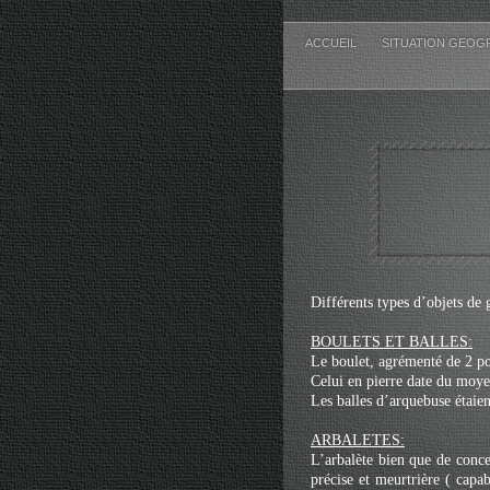
ACCUEIL
SITUATION GEOG
Différents types d’objets de 
BOULETS ET BALLES:
Le boulet, agrémenté de 2 poi
Celui en pierre date du moyen
Les balles d’arquebuse étaie
ARBALETES:
L’arbalète bien que de conce
précise et meurtrière ( cap