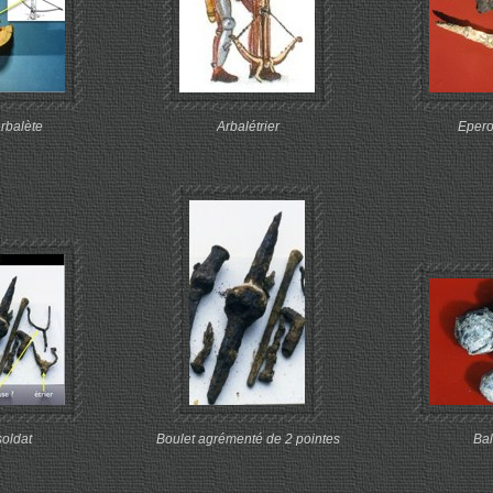
arbalète
Arbalétrier
Epero
soldat
Boulet agrémenté de 2 pointes
Bal